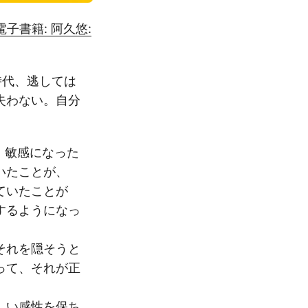
電子書籍: 阿久悠:
時代、逃しては
失わない。自分
、敏感になった
いたことが、
ていたことが
するようになっ
それを隠そうと
って、それが正
しい感性を保ち