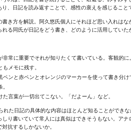
あり、日記を読み返すことで、感性の衰えを感じること
の書き方を解説。阿久悠氏個人にそれほど思い入れはな
られる同氏が日記をどう書き、どのように活用していた
が非常に重要でそれが知りたくて書いている。客観的に
ともメモに残す。
黒ペンと赤ペンとオレンジのマーカーを使って書き分け
条。
けた言葉が一切出てこない。「だよーん」など。
けられた日記の具体的な内容はほとんど知ることができなか
っしり書いていて常人には真似はできそうもない。アナ
で対抗するしかないか。