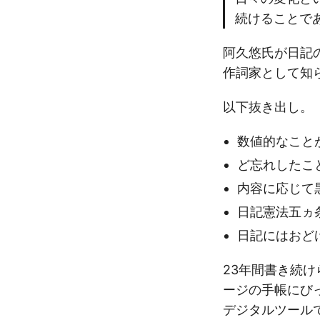
続けることで
阿久悠氏が日記
作詞家として知
以下抜き出し。
数値的なこと
ど忘れしたこ
内容に応じて
日記憲法五ヵ
日記にはおど
23年間書き続
ージの手帳にび
デジタルツール