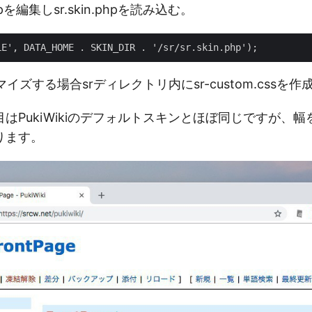
i.phpを編集しsr.skin.phpを読み込む。
イズする場合srディレクトリ内にsr-custom.cssを作
はPukiWikiのデフォルトスキンとほぼ同じですが、
ります。