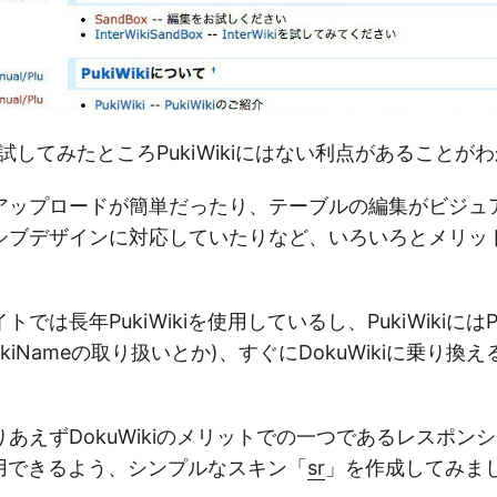
iを試してみたところPukiWikiにはない利点があること
アップロードが簡単だったり、テーブルの編集がビジュ
シブデザインに対応していたりなど、いろいろとメリッ
では長年PukiWikiを使用しているし、PukiWikiにはPu
kiNameの取り扱いとか)、すぐにDokuWikiに乗り換
あえずDokuWikiのメリットでの一つであるレスポン
でも利用できるよう、シンプルなスキン「
sr
」を作成してみま