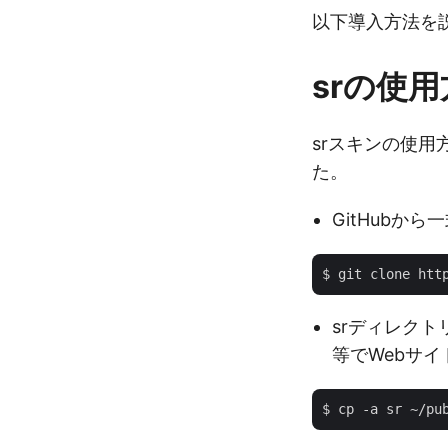
以下導入方法を
srの使
srスキンの使用方
た。
GitHubか
srディレクト
等でWebサ