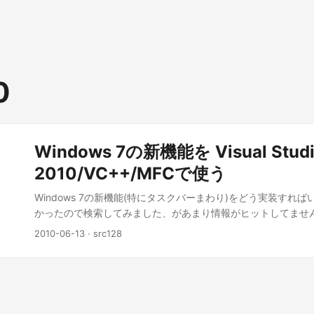
0
Windows 7の新機能を Visual Stud
2010/VC++/MFCで使う
Windows 7の新機能(特にタスクバーまわり)をどう実装すれ
かったので検索してみました、があまり情報がヒットしてませ
番役に立ちそうなのは Windows 7 Online Training | Learn | C
2010-06-13
· src128
Taskbarのところをみると、Windows7のタスクバーの新機
ーレイアイコン」、「タスクバー上のプログレスバー」、「ジ
「タスクバー上のサムネイル」などをどう実装すればよいかが
す。Managed(VC#/VB)、MFC、Nativeそれぞれ分かれて
語でどう実装すればいいかもわかりそうです。