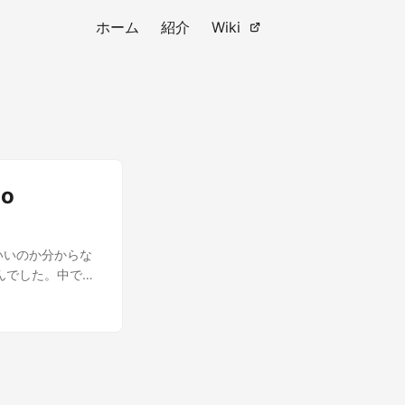
ホーム
紹介
Wiki
io
ばいいのか分からな
んでした。中で一
hannel 9 かな。
能である、「オーバ
ャンプリスト」、
まとめられていま
いるのでそれぞれの言