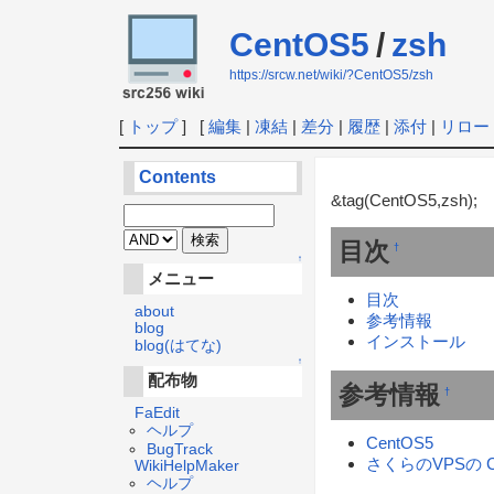
CentOS5
/
zsh
https://srcw.net/wiki/?CentOS5/zsh
[
トップ
] [
編集
|
凍結
|
差分
|
履歴
|
添付
|
リロー
Contents
&tag(CentOS5,zsh);
目次
†
↑
メニュー
目次
about
参考情報
blog
インストール
blog(はてな)
↑
配布物
参考情報
†
FaEdit
ヘルプ
CentOS5
BugTrack
さくらのVPSの C
WikiHelpMaker
ヘルプ