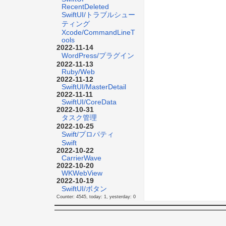
RecentDeleted
SwiftUI/トラブルシュー
ティング
Xcode/CommandLineT
ools
2022-11-14
WordPress/プラグイン
2022-11-13
Ruby/Web
2022-11-12
SwiftUI/MasterDetail
2022-11-11
SwiftUI/CoreData
2022-10-31
タスク管理
2022-10-25
Swift/プロパティ
Swift
2022-10-22
CarrierWave
2022-10-20
WKWebView
2022-10-19
SwiftUI/ボタン
Counter: 4545, today: 1, yesterday: 0