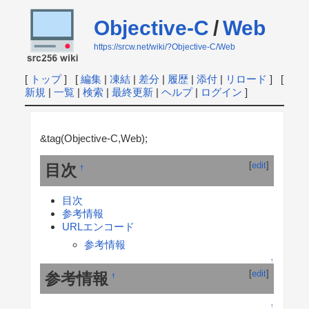
Objective-C
/
Web
https://srcw.net/wiki/?Objective-C/Web
[
トップ
] [
編集
|
凍結
|
差分
|
履歴
|
添付
|
リロード
] [
新規
|
一覧
|
検索
|
最終更新
|
ヘルプ
|
ログイン
]
&tag(Objective-C,Web);
[
edit
]
目次
†
目次
参考情報
URLエンコード
参考情報
↑
[
edit
]
参考情報
†
↑