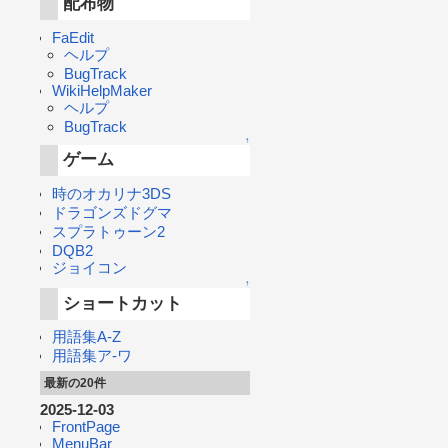
配布物
FaEdit
ヘルプ
BugTrack
WikiHelpMaker
ヘルプ
BugTrack
↑
ゲーム
時のオカリナ3DS
ドラゴンズドグマ
スプラトゥーン2
DQB2
ジョイコン
↑
ショートカット
用語集A-Z
用語集ア-ワ
最新の20件
2025-12-03
FrontPage
MenuBar