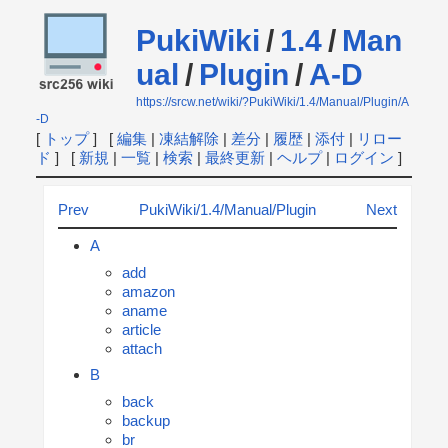
PukiWiki
/
1.4
/
Man
ual
/
Plugin
/
A-D
https://srcw.net/wiki/?PukiWiki/1.4/Manual/Plugin/A
-D
[
トップ
] [
編集
|
凍結解除
|
差分
|
履歴
|
添付
|
リロー
ド
] [
新規
|
一覧
|
検索
|
最終更新
|
ヘルプ
|
ログイン
]
Prev
PukiWiki/1.4/Manual/Plugin
Next
A
add
amazon
aname
article
attach
B
back
backup
br