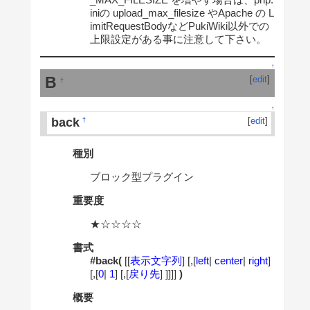
iniの upload_max_filesize やApache の L
imitRequestBodyなどPukiWiki以外での
上限設定がある事に注意して下さい。
↑
B
[
edit
]
†
↑
back
[
edit
]
†
種別
ブロック型プラグイン
重要度
★☆☆☆☆
書式
#back(
[[
表示文字列
] [,[
left
|
center
|
right
]
[,[
0
|
1
] [,[
戻り先
] ]]]]
)
概要