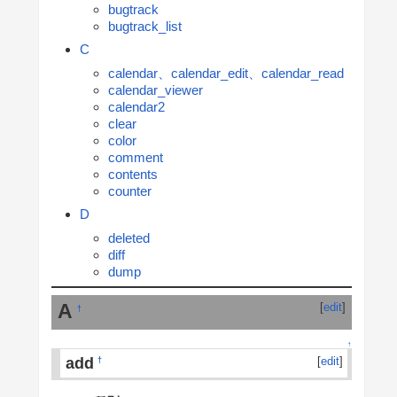
bugtrack
bugtrack_list
C
calendar、calendar_edit、calendar_read
calendar_viewer
calendar2
clear
color
comment
contents
counter
D
deleted
diff
dump
A
[
edit
]
†
↑
add
[
edit
]
†