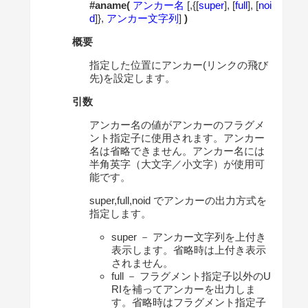
#aname(
アンカー名
[,{[
super
], [
full
], [
noi
d
]},
アンカー文字列
]
)
概要
指定した位置にアンカー(リンクの飛び
先)を設定します。
引数
アンカー名の値がアンカーのフラグメ
ント指定子に使用されます。アンカー
名は省略できません。アンカー名には
半角英字（大文字／小文字）が使用可
能です。
super,full,noid でアンカーの出力方式を
指定します。
super － アンカー文字列を上付き
表示します。省略時は上付き表示
されません。
full － フラグメント指定子以外のU
RIを補ってアンカーを出力しま
す。省略時はフラグメント指定子