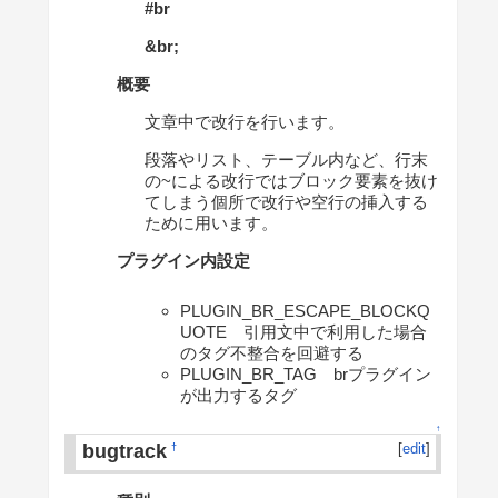
#br
&br
;
概要
文章中で改行を行います。
段落やリスト、テーブル内など、行末
の~による改行ではブロック要素を抜け
てしまう個所で改行や空行の挿入する
ために用います。
プラグイン内設定
PLUGIN_BR_ESCAPE_BLOCKQ
UOTE 引用文中で利用した場合
のタグ不整合を回避する
PLUGIN_BR_TAG brプラグイン
が出力するタグ
↑
bugtrack
[
edit
]
†