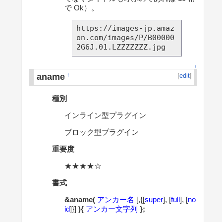
で Ok）。
https://images-jp.amaz
on.com/images/P/B00000
2G6J.01.LZZZZZZZ.jpg
↑
aname
[
edit
]
†
種別
インライン型プラグイン
ブロック型プラグイン
重要度
★★★★☆
書式
&aname(
アンカー名
[,{[
super
], [
full
], [
no
id
]}]
){
アンカー文字列
};