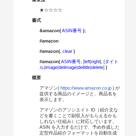
★☆☆☆☆
書式
&amazon(
ASIN番号
);
#amazon
#amazon(
,
clear
)
#amazon(
ASIN番号
, [
left
|
right
], [
タイト
ル
|
image
|
delimage
|
deltitle
|
delete
]
)
概要
アマゾン(
https://www.amazon.co.jp
) が
提供する商品のイメージと、商品名を
表示します。
アマゾンのアソシエイト ID（紹介文な
どを書くことで副収入がもらえるかも
しれない仕組み）に対応しています。
ASIN を入力するだけで、予め作成した
定型作品紹介フォーマットを自動生成