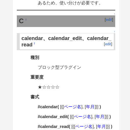
あるため、使い分けが必要です。
↑
C
[
edit
]
†
↑
calendar、calendar_edit、calendar_
read
[
edit
]
†
種別
ブロック型プラグイン
重要度
★☆☆☆☆
書式
#calendar(
[{[
ページ名
], [
年月
]}]
)
#calendar_edit(
[{[
ページ名
], [
年月
]}]
)
#calendar_read(
[{[
ページ名
], [
年月
]}]
)