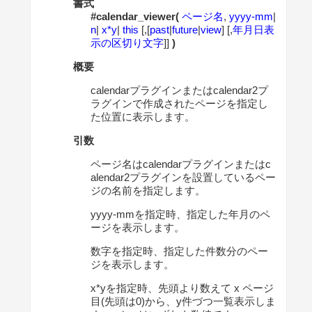
書式
#calendar_viewer(
ページ名
,
yyyy-mm
|
n
|
x*y
|
this
[,[
past
|
future
|
view
] [,
年月日表
示の区切り文字
]]
)
概要
calendarプラグインまたはcalendar2プ
ラグインで作成されたページを指定し
た位置に表示します。
引数
ページ名はcalendarプラグインまたはc
alendar2プラグインを設置しているペー
ジの名前を指定します。
yyyy-mmを指定時、指定した年月のペ
ージを表示します。
数字を指定時、指定した件数分のペー
ジを表示します。
x*yを指定時、先頭より数えて x ページ
目(先頭は0)から、y件づつ一覧表示しま