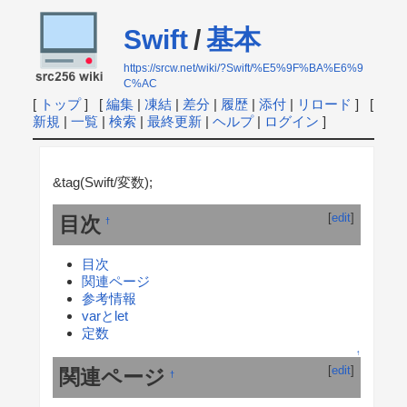
Swift
/
基本
https://srcw.net/wiki/?Swift/%E5%9F%BA%E6%9
C%AC
[
トップ
] [
編集
|
凍結
|
差分
|
履歴
|
添付
|
リロード
] [
新規
|
一覧
|
検索
|
最終更新
|
ヘルプ
|
ログイン
]
&tag(Swift/変数);
[
edit
]
目次
†
目次
関連ページ
参考情報
varとlet
定数
↑
[
edit
]
関連ページ
†