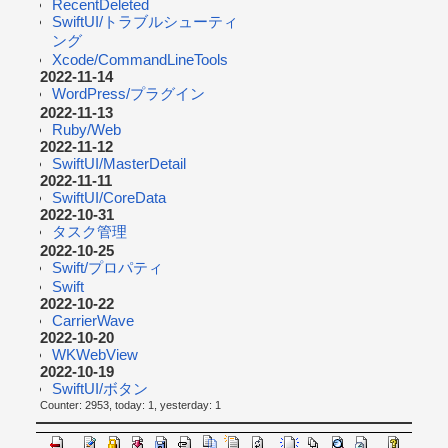
RecentDeleted
SwiftUI/トラブルシューティ
ング
Xcode/CommandLineTools
2022-11-14
WordPress/プラグイン
2022-11-13
Ruby/Web
2022-11-12
SwiftUI/MasterDetail
2022-11-11
SwiftUI/CoreData
2022-10-31
タスク管理
2022-10-25
Swift/プロパティ
Swift
2022-10-22
CarrierWave
2022-10-20
WKWebView
2022-10-19
SwiftUI/ボタン
Counter: 2953, today: 1, yesterday: 1