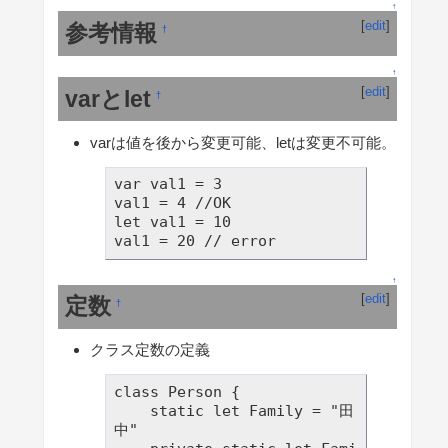
↑
[
edit
]
参考情報
†
↑
[
edit
]
varとlet
†
varは値を後から変更可能、letは変更不可能。
var val1 = 3

val1 = 4 //OK

let val1 = 10

val1 = 20 // error
↑
[
edit
]
定数
†
クラス定数の定義
class Person {

    static let Family = "田
中"
