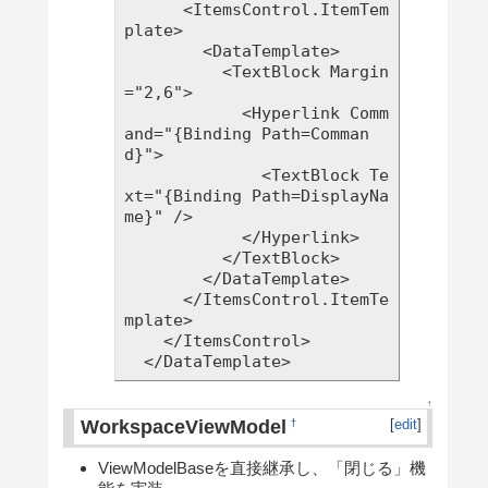
      <ItemsControl.ItemTem
plate>

        <DataTemplate>

          <TextBlock Margin
="2,6">

            <Hyperlink Comm
and="{Binding Path=Comman
d}">

              <TextBlock Te
xt="{Binding Path=DisplayNa
me}" />

            </Hyperlink>

          </TextBlock>

        </DataTemplate>

      </ItemsControl.ItemTe
mplate>

    </ItemsControl>

↑
WorkspaceViewModel
[
edit
]
†
ViewModelBaseを直接継承し、「閉じる」機