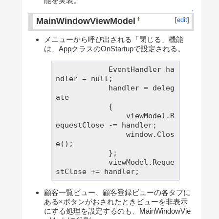
能を実装。
↑
MainWindowViewModel
[
edit
]
†
メニューから呼び出される「閉じる」機能
は、AppクラスのOnStartupで設定される。
            EventHandler ha
ndler = null;

            handler = deleg
ate

            {

                viewModel.R
equestClose -= handler;

                window.Clos
e();

            };

            viewModel.Reque
顧客一覧ビュー、顧客登録ビューの各タブに
ある×ボタンがおされたときビューを非表示
にする処理を設定するのも、MainWindowVie