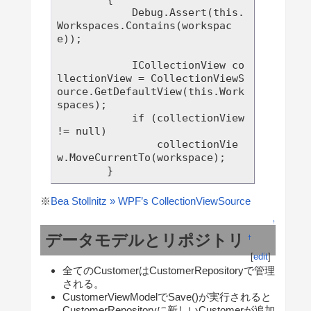
            Debug.Assert(this.
Workspaces.Contains(workspac
e));

            ICollectionView co
llectionView = CollectionViewS
ource.GetDefaultView(this.Work
spaces);

            if (collectionView 
!= null)

                collectionVie
w.MoveCurrentTo(workspace);

※
Bea Stollnitz » WPF’s CollectionViewSource
↑
データモデルとリポジトリ
†
[
edit
]
全てのCustomerはCustomerRepositoryで管理
される。
CustomerViewModelでSave()が実行されると
CustomerRepositoryに新しいCustomerが追加