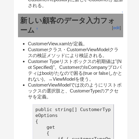
される。
↑
新しい顧客のデータ入力フォ
[
edit
]
ーム
†
CustomerView.xamlが定義。
Customerクラス・CustomerViewModelクラ
スの検証メソッドにより検証される。
Customer Typeリストボックスの初期値は"(N
ot Specified)"。CustomerのIsCompanyプロパ
ティはboolがたなので困る(true or falseしかと
れない)。→ViewModelを使う。
CustomerViewModelでは次のようにリストボ
ックスの選択肢と、CustomerTypeのアクセ
サを定義。
public string[] CustomerTyp
eOptions

{

    get

    {
