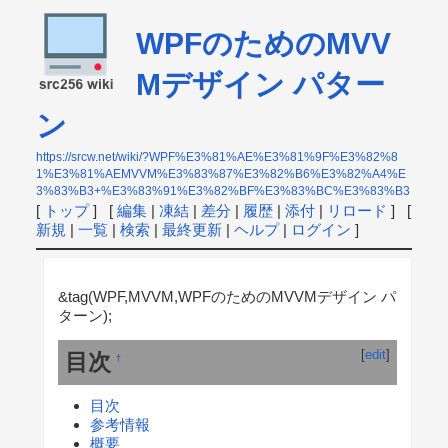
WPFのためのMVV
Mデザイン パター
ン
https://srcw.net/wiki/?WPF%E3%81%AE%E3%81%9F%E3%82%8
1%E3%81%AEMVVM%E3%83%87%E3%82%B6%E3%82%A4%E
3%83%B3+%E3%83%91%E3%82%BF%E3%83%BC%E3%83%B3
[
トップ
] [
編集
|
凍結
|
差分
|
履歴
|
添付
|
リロード
] [
新規
|
一覧
|
検索
|
最終更新
|
ヘルプ
|
ログイン
]
&tag(WPF,MVVM,WPFのためのMVVMデザイン パ
ターン);
[
edit
]
目次
†
目次
参考情報
概要