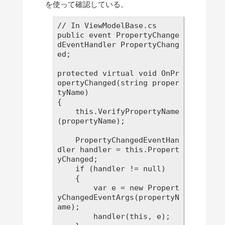
を使って確認している。
// In ViewModelBase.cs

public event PropertyChange
dEventHandler PropertyChang
ed;

protected virtual void OnPr
opertyChanged(string proper
tyName)

{

    this.VerifyPropertyName
(propertyName);

    PropertyChangedEventHan
dler handler = this.Propert
yChanged;

    if (handler != null)

    {

        var e = new Propert
yChangedEventArgs(propertyN
ame);

        handler(this, e);
