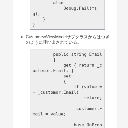
        else

            Debug.Fail(ms
g);

    }

CustomewViewModelサブクラスからはつぎ
のように呼び出されている。
        public string Email

        {

            get { return _c
ustomer.Email; }

            set

            {

                if (value =
= _customer.Email)

                    return;

                _customer.E
mail = value;

                base.OnProp