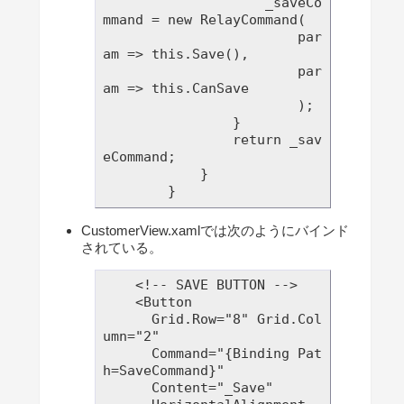
                    _saveCo
mmand = new RelayCommand(

                        par
am => this.Save(),

                        par
am => this.CanSave

                        );

                }

                return _sav
eCommand;

            }

CustomerView.xamlでは次のようにバインド
されている。
    <!-- SAVE BUTTON -->

    <Button 

      Grid.Row="8" Grid.Col
umn="2"

      Command="{Binding Pat
h=SaveCommand}"

      Content="_Save"
