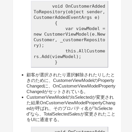
       void OnCustomerAdded
ToRepository(object sender, 
CustomerAddedEventArgs e)

        {

            var viewModel = 
new CustomerViewModel(e.New
Customer, _customerReposito
ry);

            this.AllCustome
rs.Add(viewModel);

顧客が選択されたり選択解除されたりしたと
きのために、CustomerViewModelのProperty
Changedに、OnCustomerViewModelProperty
Changedがセットされている。
CustomerViewModelのIsSelectedが変更され
た結果OnCustomerViewModelPropertyChang
edが呼ばれ、そのプロパティ名が"IsSelecte
d"なら、TotalSelectedSalesが変更されたこと
をUIに通達する。
        void OnCustomerAdde