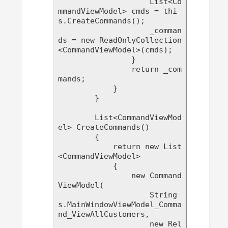
                    List<Co
mmandViewModel> cmds = thi
s.CreateCommands();

                    _comman
ds = new ReadOnlyCollection
<CommandViewModel>(cmds);

                }

                return _com
mands;

            }

        }

        List<CommandViewMod
el> CreateCommands()

        {

            return new List
<CommandViewModel>

            {

                new Command
ViewModel(

                    String
s.MainWindowViewModel_Comma
nd_ViewAllCustomers,

                    new Rel