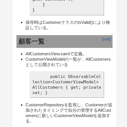
    }

保存時はCustomerクラスのIsValid()により検
証している。
↑
[
edit
]
顧客一覧
†
AllCustomersView.xamlで定義。
CustomerViewModelの一覧が、AllCustomers
として公開されている
       public ObservableCol
lection<CustomerViewModel> 
AllCustomers { get; private 
CustomerRepositoryを監視し、Customerが追
加されたタイミングで自分の管理するAllCust
omersに新しいCustomerViewModelを追加す
る。