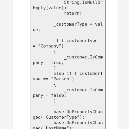
            String.IsNullOr
Empty(value))

            return;

        _customerType = val
ue;

        if (_customerType =
= "Company")

        {

            _customer.IsCom
pany = true;

        }

        else if (_customerT
ype == "Person")

        {

            _customer.IsCom
pany = false;

        }

        base.OnPropertyChan
ged("CustomerType");

        base.OnPropertyChan
ged("LastName");
