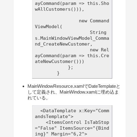
ayCommand(param => this.Sho
wAllCustomers())),

                new Command
ViewModel(

                    String
s.MainWindowViewModel_Comma
nd_CreateNewCustomer,

                    new Rel
ayCommand(param => this.Cre
ateNewCustomer()))

            };

MainWindowResource.xamlでDateTemplateと
して定義され、MainWindow.xamlに埋め込ま
れている。
  <DataTemplate x:Key="Comm
andsTemplate">

    <ItemsControl IsTabStop
="False" ItemsSource="{Bind
ing}" Margin="6,2">
