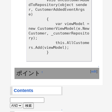
dToRepository(object sende
r, CustomerAddedEventArgs 
e)

        {

            var viewModel = 
new CustomerViewModel(e.New
Customer, _customerReposito
ry);

            this.AllCustome
rs.Add(viewModel);

        }

↑
[
edit
]
ポイント
†
Contents
↑