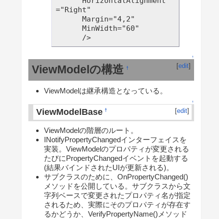
      HorizontalAlignment
="Right"

      Margin="4,2" 

      MinWidth="60" 

↑
[
edit
]
ViewModelの構造
†
ViewModelは継承構造となっている。
↑
ViewModelBase
[
edit
]
†
ViewModelの階層のルート。
INotifyPropertyChangedインターフェイスを
実装。ViewModelのプロパティが変更される
たびにPropertyChangedイベントを起動する
(結果バインドされたUIが更新される)。
サブクラスのために、OnPropertyChanged()
メソッドを公開している。サブクラスから文
字列ベースで変更されたプロパティ名が指定
されるため、実際にそのプロパティが存在す
るかどうか、VerifyPropertyName()メソッド