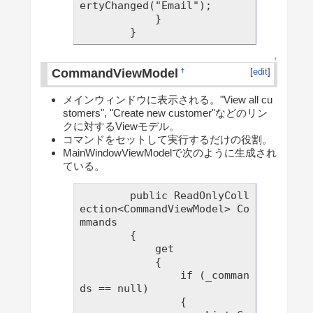
ertyChanged("Email");

            }

↑
CommandViewModel
[
edit
]
†
メインウィンドウに表示される。"View all cu
stomers", "Create new customer"などのリン
クに対するViewモデル。
コマンドをセットして実行するだけの役割。
MainWindowViewModelで次のように生成され
ている。
        public ReadOnlyColl
ection<CommandViewModel> Co
mmands

        {

            get

            {

                if (_comman
ds == null)

                {
