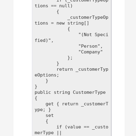
        if (_customerTypeOp
tions == null)

        {

            _customerTypeOp
tions = new string[]

            {

                "(Not Speci
fied)",

                "Person",

                "Company"

            };

        }

        return _customerTyp
eOptions;

    }

}

public string CustomerType

{

    get { return _customerT
ype; }

    set

    {

        if (value == _custo
merType || 
