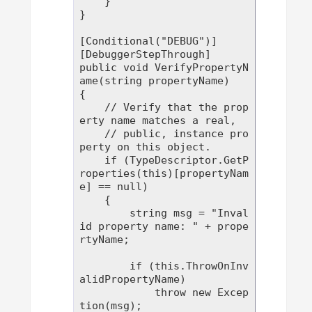
    }

}

[Conditional("DEBUG")]

[DebuggerStepThrough]

public void VerifyPropertyN
ame(string propertyName)

{

    // Verify that the prop
erty name matches a real,  

    // public, instance pro
perty on this object.

    if (TypeDescriptor.GetP
roperties(this)[propertyNam
e] == null)

    {

        string msg = "Inval
id property name: " + prope
rtyName;

        if (this.ThrowOnInv
alidPropertyName)

            throw new Excep
tion(msg);
