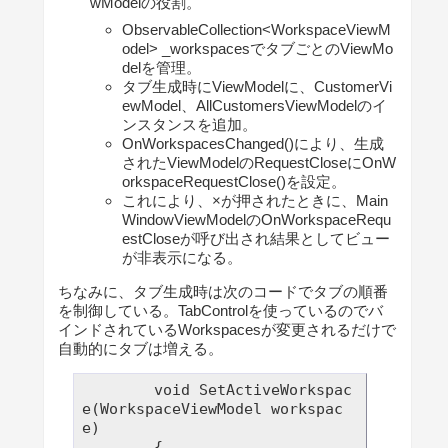
wModelの役割。
ObservableCollection<WorkspaceViewM
odel> _workspacesでタブごとのViewMo
delを管理。
タブ生成時にViewModelに、CustomerVi
ewModel、AllCustomersViewModelのイ
ンスタンスを追加。
OnWorkspacesChanged()により、生成
されたViewModelのRequestCloseにOnW
orkspaceRequestClose()を設定。
これにより、×が押されたときに、Main
WindowViewModelのOnWorkspaceRequ
estCloseが呼び出され結果としてビュー
が非表示になる。
ちなみに、タブ生成時は次のコードでタブの順番
を制御している。TabControlを使っているのでバ
インドされているWorkspacesが変更されるだけで
自動的にタブは増える。
        void SetActiveWorkspac
e(WorkspaceViewModel workspac
e)

        {
