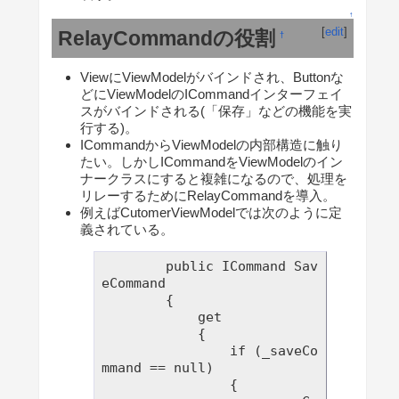
↑
[
edit
]
RelayCommandの役割
†
ViewにViewModelがバインドされ、Buttonな
どにViewModelのICommandインターフェイ
スがバインドされる(「保存」などの機能を実
行する)。
ICommandからViewModelの内部構造に触り
たい。しかしICommandをViewModelのイン
ナークラスにすると複雑になるので、処理を
リレーするためにRelayCommandを導入。
例えばCutomerViewModelでは次のように定
義されている。
        public ICommand Sav
eCommand

        {

            get

            {

                if (_saveCo
mmand == null)

                {
