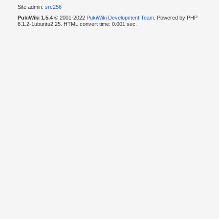
Site admin:
src256
PukiWiki 1.5.4
© 2001-2022
PukiWiki Development Team
. Powered by PHP
8.1.2-1ubuntu2.25. HTML convert time: 0.001 sec.