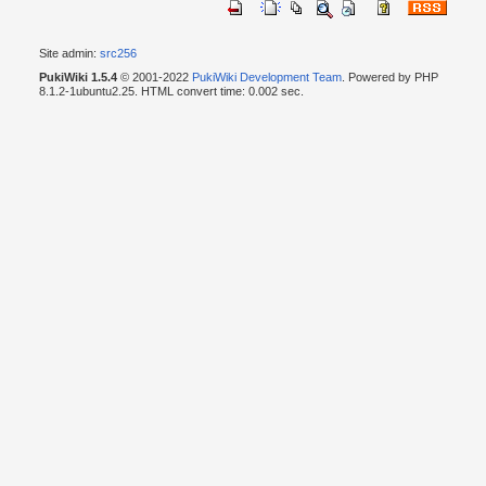
Site admin:
src256
PukiWiki 1.5.4
© 2001-2022
PukiWiki Development Team
. Powered by PHP
8.1.2-1ubuntu2.25. HTML convert time: 0.002 sec.