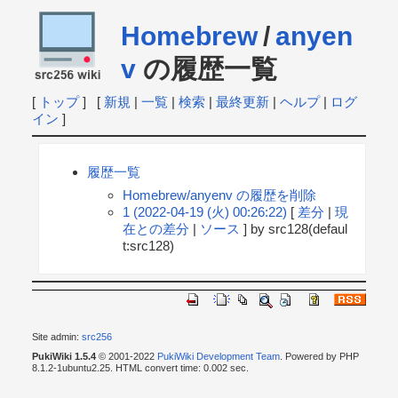
Homebrew
/
anyen
v
の履歴一覧
[
トップ
] [
新規
|
一覧
|
検索
|
最終更新
|
ヘルプ
|
ログ
イン
]
履歴一覧
Homebrew/anyenv の履歴を削除
1 (2022-04-19 (火) 00:26:22)
[
差分
|
現
在との差分
|
ソース
] by src128(defaul
t:src128)
Site admin:
src256
PukiWiki 1.5.4
© 2001-2022
PukiWiki Development Team
. Powered by PHP
8.1.2-1ubuntu2.25. HTML convert time: 0.002 sec.