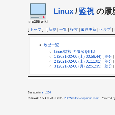
Linux
/
監視
の履
[
トップ
] [
新規
|
一覧
|
検索
|
最終更新
|
ヘルプ
|
履歴一覧
Linux/監視 の履歴を削除
1 (2021-02-06 (土) 00:56:44)
[
差分
2 (2021-02-06 (土) 01:11:01)
[
差分
3 (2021-02-08 (月) 22:51:35)
[
差分
Site admin:
src256
PukiWiki 1.5.4
© 2001-2022
PukiWiki Development Team
. Powered b