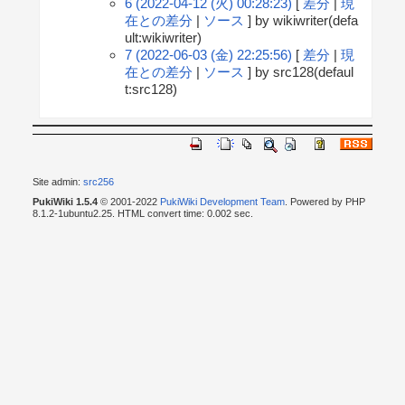
6 (2022-04-12 (火) 00:28:23)
[
差分
|
現
在との差分
|
ソース
] by wikiwriter(defa
ult:wikiwriter)
7 (2022-06-03 (金) 22:25:56)
[
差分
|
現
在との差分
|
ソース
] by src128(defaul
t:src128)
Site admin:
src256
PukiWiki 1.5.4
© 2001-2022
PukiWiki Development Team
. Powered by PHP
8.1.2-1ubuntu2.25. HTML convert time: 0.002 sec.