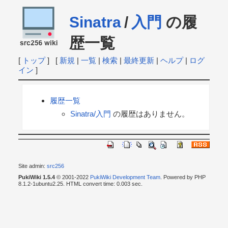
Sinatra
/
入門
の履
歴一覧
[
トップ
] [
新規
|
一覧
|
検索
|
最終更新
|
ヘルプ
|
ログ
イン
]
履歴一覧
Sinatra/入門
の履歴はありません。
Site admin:
src256
PukiWiki 1.5.4
© 2001-2022
PukiWiki Development Team
. Powered by PHP
8.1.2-1ubuntu2.25. HTML convert time: 0.003 sec.