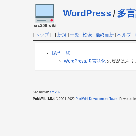
WordPress
/
多言
[
トップ
] [
新規
|
一覧
|
検索
|
最終更新
|
ヘルプ
|
履歴一覧
WordPress/多言語化
の履歴はあり
Site admin:
src256
PukiWiki 1.5.4
© 2001-2022
PukiWiki Development Team
. Powered b