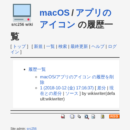
macOS
/
アプリの
アイコン
の履歴一
覧
[
トップ
] [
新規
|
一覧
|
検索
|
最終更新
|
ヘルプ
|
ログ
イン
]
履歴一覧
macOS/アプリのアイコン の履歴を削
除
1 (2018-10-12 (金) 17:16:37)
[
差分
|
現
在との差分
|
ソース
] by wikiwriter(defa
ult:wikiwriter)
Site admin:
src256