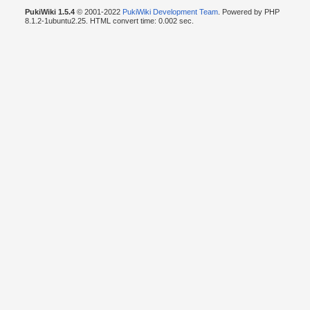
PukiWiki 1.5.4
© 2001-2022
PukiWiki Development Team
. Powered by PHP
8.1.2-1ubuntu2.25. HTML convert time: 0.002 sec.