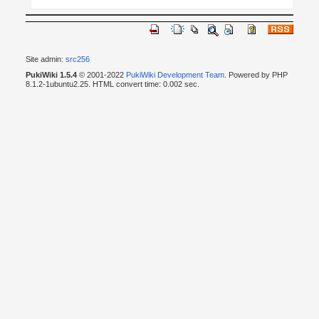
Site admin:
src256
PukiWiki 1.5.4
© 2001-2022
PukiWiki Development Team
. Powered by PHP
8.1.2-1ubuntu2.25. HTML convert time: 0.002 sec.