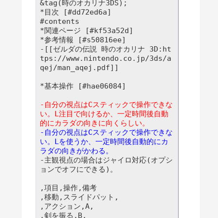
&tag(時のオカリナ3DS);

*目次 [#dd72ed6a]

#contents

*関連ページ [#kf53a52d]

*参考情報 [#s50816ee]

-[[ゼルダの伝説 時のオカリナ 3D:ht
tps://www.nintendo.co.jp/3ds/a
qej/man_aqej.pdf]]

*基本操作 [#hae06084]

-自分の視点はCスティックで操作できな
い。L注目で向けるか、一定時間後自動
的にカラダの向きに向くらしい。
-自分の視点はCスティックで操作できな
い。Lを使うか、一定時間後自動的にカ
ラダの向きがかわる。
-主観視点の場合はジャイロ対応(オプシ
ョンでオフにできる)。

,項目,操作,備考

,移動,スライドパット,

,アクション,A,

,剣を振る,B,
