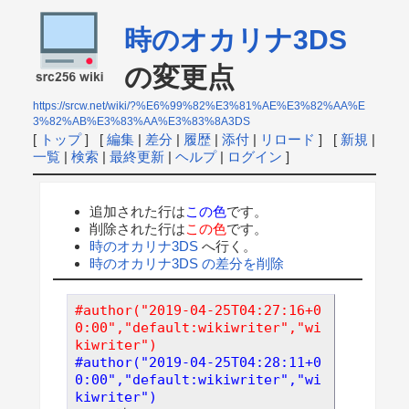
時のオカリナ3DS
の変更点
https://srcw.net/wiki/?%E6%99%82%E3%81%AE%E3%82%AA%E
3%82%AB%E3%83%AA%E3%83%8A3DS
[
トップ
] [
編集
|
差分
|
履歴
|
添付
|
リロード
] [
新規
|
一覧
|
検索
|
最終更新
|
ヘルプ
|
ログイン
]
追加された行は
この色
です。
削除された行は
この色
です。
時のオカリナ3DS
へ行く。
時のオカリナ3DS の差分を削除
#author("2019-04-25T04:27:16+0
0:00","default:wikiwriter","wi
kiwriter")
#author("2019-04-25T04:28:11+0
0:00","default:wikiwriter","wi
kiwriter")