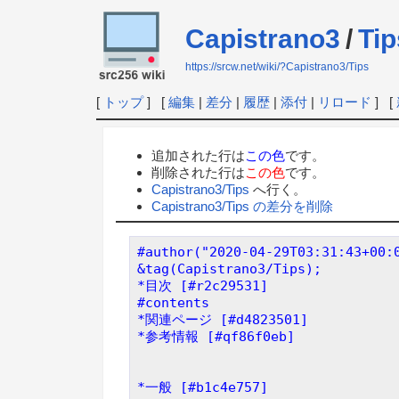
Capistrano3
/
Tip
https://srcw.net/wiki/?Capistrano3/Tips
[
トップ
] [
編集
|
差分
|
履歴
|
添付
|
リロード
] [
追加された行は
この色
です。
削除された行は
この色
です。
Capistrano3/Tips
へ行く。
Capistrano3/Tips の差分を削除
#author("2020-04-29T03:31:43+00:
&tag(Capistrano3/Tips);
*目次 [#r2c29531]
#contents
*関連ページ [#d4823501]
*参考情報 [#qf86f0eb]
*一般 [#b1c4e757]