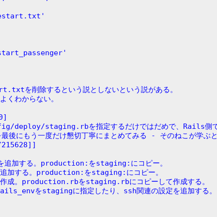
p/restart.txt'
estart_passenger'
start.txtを削除するという説としないという説がある。
ずよくわからない。
0]
fig/deploy/staging.rbを指定するだけではだめで、Rails
3を最後にもう一度だけ懇切丁寧にまとめてみる - そのねこが学ぶとき:h
/215628]]
環境を追加する。production:をstaging:にコピー。
境を追加する。production:をstaging:にコピー。
.rbを作成。production.rbをstaging.rbにコピーして作成する。
作成。rails_envをstagingに指定したり、ssh関連の設定を追加する。