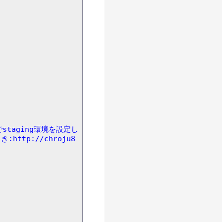
側でstaging環境を設定し
ttp://chroju8