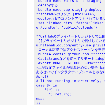
 bundle exec rails s -e staging
-deployする
 bundle exec cap staging deploy
**sharedへのリンク [#mc134145]
-deploy.rbでコメントアウトされている
 set :linked_dirs, fetch(:linked_dirs, []).push('log', 'tmp/pids', 'tmp/cache', 'tmp/sockets', 'vend
or/bundle', 'public/uploads')
**GitHubのプライベートリポジトリで公開し
-[[プライベートリポジトリで提供しているgem
u.hatenablog.com/entry/use_priva
-ローカル環境ではアクセストークンを発
 bundle config github.com ******
-Capistranoなどを使ってリモートにde
 export BUNDLE_GITHUB__COM=*****
-上記設定ファイルが読み込めない場合.ba
あるせいでインタラクティブシェルじゃな
#pre{{
# If not running interactively, 
case $- in
    *i*) ;;
      *) return;;
esac
}}