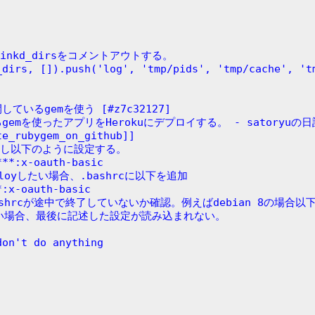
linkd_dirsをコメントアウトする。
ているgemを使う [#z7c32127]
を使ったアプリをHerokuにデプロイする。 - satoryuの日記:h
te_rubygem_on_github]]
行し以下のように設定する。
***:x-oauth-basic
ployしたい場合、.bashrcに以下を追加
*:x-oauth-basic
shrcが途中で終了していないか確認。例えばdebian 8の場合
い場合、最後に記述した設定が読み込まれない。
don't do anything