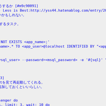
か [#m9c90091]
ss is Best:http://yss44.hatenablog.com/entry/20
いかもしれない。
生成するタスク。
。
E IF NOT EXISTS <app_name>;'
 <app_name>.* TO <app_user>@localhost IDENTIFIED BY "<a
er=<mysql_user> --password=<msql_password> -e '#{sql}' 
3]
rt.txtを見て再起動してくれる。
に追加しておくといいらしい。
ssenger do
oups, limit: 3, wait: 10 do