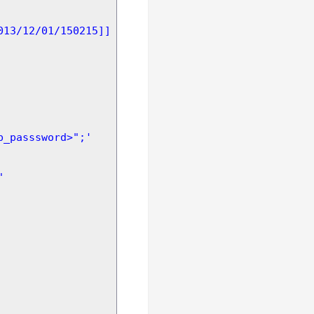
13/12/01/150215]]
pp_passsword>";'
"