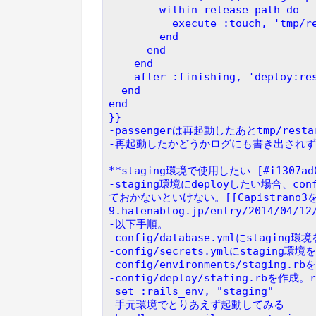
	within release_path do
          execute :touch, 'tm
	end
      end
    end
    after :finishing, 'deploy:r
  end
end
}}
-passengerは再起動したあとtmp/re
-再起動したかどうかログにも書き出され
**staging環境で使用したい [#i1307ad
-staging環境にdeployしたい場合、con
ておかないといけない。[[Capistrano
9.hatenablog.jp/entry/2014/04/12
-以下手順。
-config/database.ymlにstaging
-config/secrets.ymlにstaging環
-config/environments/staging
-config/deploy/stating.rbを
 set :rails_env, "staging"
-手元環境でとりあえず起動してみる