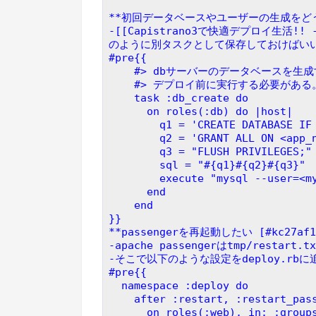
**初回データベースやユーザーの生成をどうする
-[[Capistrano3で快適デプロイ生活!! - Le
のように別タスクとして保存しておけばい
#pre{{
    #> dbサーバーのデータベースを
    #> デプロイ前に実行する必要がある
    task :db_create do
      on roles(:db) do |host|
        q1 = 'CREATE DATABAS
        q2 = 'GRANT ALL ON
        q3 = "FLUSH PRIVILEGES;"
        sql = "#{q1}#{q2}#{q3}"
        execute "mysql --us
      end
    end
}}
**passengerを再起動したい [#kc27af1
-apache passengerはtmp/resta
-そこで以下のような設定をdeploy.rb
#pre{{
  namespace :deploy do
    after :restart, :restart_pa
      on roles(:web), in: :gr