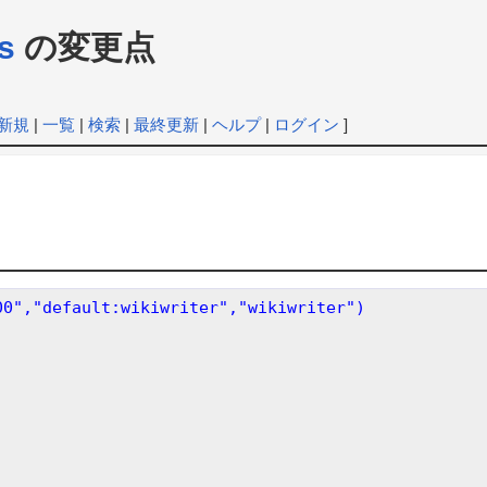
s
の変更点
新規
|
一覧
|
検索
|
最終更新
|
ヘルプ
|
ログイン
]
00","default:wikiwriter","wikiwriter")