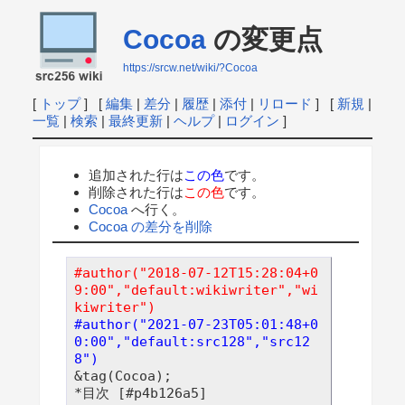
Cocoa
の変更点
https://srcw.net/wiki/?Cocoa
[
トップ
] [
編集
|
差分
|
履歴
|
添付
|
リロード
] [
新規
|
一覧
|
検索
|
最終更新
|
ヘルプ
|
ログイン
]
追加された行は
この色
です。
削除された行は
この色
です。
Cocoa
へ行く。
Cocoa の差分を削除
#author("2018-07-12T15:28:04+0
9:00","default:wikiwriter","wi
kiwriter")
#author("2021-07-23T05:01:48+0
0:00","default:src128","src12
8")
&tag(Cocoa);

*目次 [#p4b126a5]
