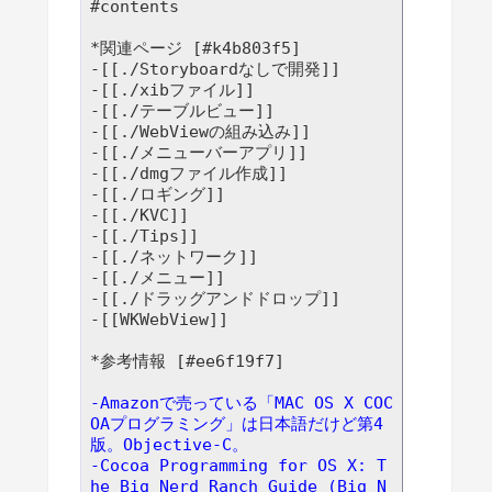
#contents

*関連ページ [#k4b803f5]

-[[./Storyboardなしで開発]]

-[[./xibファイル]]

-[[./テーブルビュー]]

-[[./WebViewの組み込み]]

-[[./メニューバーアプリ]]

-[[./dmgファイル作成]]

-[[./ロギング]]

-[[./KVC]]

-[[./Tips]]

-[[./ネットワーク]]

-[[./メニュー]]

-[[./ドラッグアンドドロップ]]

-[[WKWebView]]

-Amazonで売っている「MAC OS X COC
OAプログラミング」は日本語だけど第4
版。Objective-C。
-Cocoa Programming for OS X: T
he Big Nerd Ranch Guide (Big N