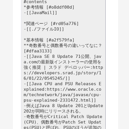
#contents

*参考情報 [#o8ddf00d]

-[[JavaMail]]

*関連ページ [#rd05a776]

-[[./ファイルIO]]

*基本情報 [#a2f579fa]

**奇数番号と偶数番号の違いってなに？ 
[#dfaa3133]

-[[Java SE 8 Update 71公開、jav
a.comの最新版インストーラーの使用を
強く推奨 | スラド デベロッパー:http
s://developers.srad.jp/story/1
6/01/22/0545245/]]

-[[Java CPU and PSU Releases E
xplained:https://www.oracle.co
m/technetwork/java/javase/cpu-
psu-explained-2331472.html]]

-例えばJava 8 Update 201とUpdate 
202が同時にリリースされる。

-奇数番号がCritical Patch Update
(CPU)、偶数番号がPatch Set Updat
es(PSU)と呼ばれ、PSUのほうが追加の