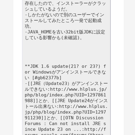
存在したので、インストーラーがクラッ
シュしているようだ。

-しかたがないので別のユーザーでイン
ストールしてみたところ一発で起動成
功。

-JAVA_HOMEを古い32bit版JDKに設定
している影響かも(未確認)。

**JDK 1.6 update(21? or 23?) f
or Windowsがアンインストールできな
い [#gb62377b]

-[[JRE（Update23）がアンインストー
ルできない:http://www.hlplus.jp/
php/blog/index.php?UID=1297861
988]]とか、[[JRE Update24がインス
トール出来ない:http://www.hlplus.
jp/php/blog/index.php?UID=1297
911230]]とか、[[OTN Discussion 
Forums : Can not install JRE s
ince Update 23 on ...:http://f
orums.oracle.com/forums/threa