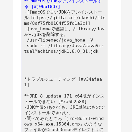
***macOSでJDKをアンインストールす
る [#j066f8d7]
-[[macOSで古いJDKをアンインストー
ル:https://qiita.com/okoshi/ite
ms/8ef75fb0104f55fd1a3c]]

-java_homeで確認し、/Library/Jav
a〜.jdkを削除する。

 /usr/libexec/java_home -V

 sudo rm /Library/Java/JavaVir
*トラブルシューティング [#v34afaa
1]

**JRE 8 update 171 x64版がインス
トールできない [#xa6b2a88]

-JDK付属のものでも、JRE単体のもので
インストールできない。

-調べてみたところ「jre-8u171-wind
ows-x64.exe.15364.dmp」のような
ファイルがCrashDumpsディレクトリに