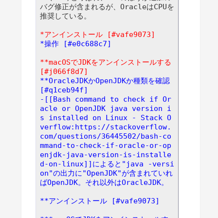
バグ修正が含まれるが、OracleはCPUを
推奨している。

*アンインストール [#vafe9073]
*操作 [#e0c688c7]
**macOSでJDKをアンインストールする 
[#j066f8d7]
**OracleJDKかOpenJDKか種類を確認 
[#q1ceb94f]
-[[Bash command to check if Or
acle or OpenJDK java version i
s installed on Linux - Stack O
verflow:https://stackoverflow.
com/questions/36445502/bash-co
mmand-to-check-if-oracle-or-op
enjdk-java-version-is-installe
d-on-linux]]によると"java -versi
on"の出力に"OpenJDK"が含まれていれ
ばOpenJDK。それ以外はOracleJDK。
**アンインストール [#vafe9073]