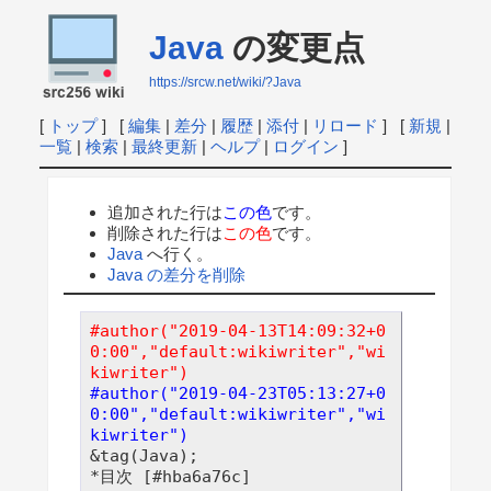
Java
の変更点
https://srcw.net/wiki/?Java
[
トップ
] [
編集
|
差分
|
履歴
|
添付
|
リロード
] [
新規
|
一覧
|
検索
|
最終更新
|
ヘルプ
|
ログイン
]
追加された行は
この色
です。
削除された行は
この色
です。
Java
へ行く。
Java の差分を削除
#author("2019-04-13T14:09:32+0
0:00","default:wikiwriter","wi
kiwriter")
#author("2019-04-23T05:13:27+0
0:00","default:wikiwriter","wi
kiwriter")
&tag(Java);

*目次 [#hba6a76c]
