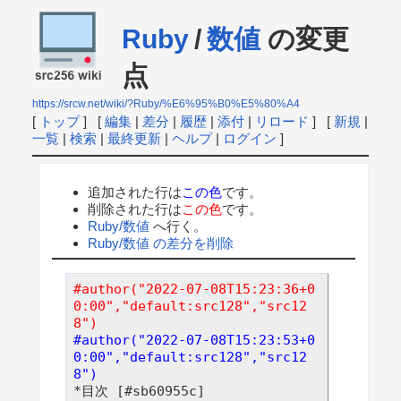
Ruby
/
数値
の変更
点
https://srcw.net/wiki/?Ruby/%E6%95%B0%E5%80%A4
[
トップ
] [
編集
|
差分
|
履歴
|
添付
|
リロード
] [
新規
|
一覧
|
検索
|
最終更新
|
ヘルプ
|
ログイン
]
追加された行は
この色
です。
削除された行は
この色
です。
Ruby/数値
へ行く。
Ruby/数値 の差分を削除
#author("2022-07-08T15:23:36+0
0:00","default:src128","src12
8")
#author("2022-07-08T15:23:53+0
0:00","default:src128","src12
8")
*目次 [#sb60955c]
