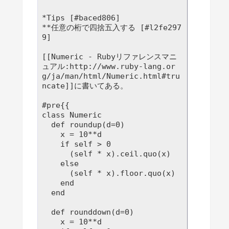
*Tips [#baced806]

**任意の桁で四捨五入する [#l2fe297
9]

[[Numeric - Rubyリファレンスマニ
ュアル:http://www.ruby-lang.or
g/ja/man/html/Numeric.html#tru
ncate]]に書いてある。

#pre{{

class Numeric

  def roundup(d=0)

    x = 10**d

    if self > 0

      (self * x).ceil.quo(x)

    else

      (self * x).floor.quo(x)

    end

  end

  def rounddown(d=0)

    x = 10**d
