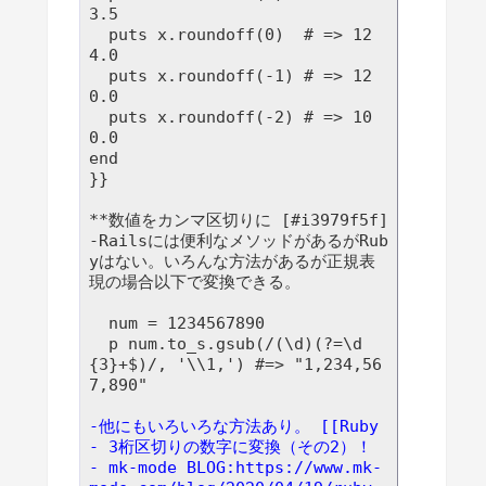
3.5

  puts x.roundoff(0)  # => 12
4.0

  puts x.roundoff(-1) # => 12
0.0

  puts x.roundoff(-2) # => 10
0.0

end

}}

**数値をカンマ区切りに [#i3979f5f]

-Railsには便利なメソッドがあるがRub
yはない。いろんな方法があるが正規表
  num = 1234567890

  p num.to_s.gsub(/(\d)(?=\d
{3}+$)/, '\\1,') #=> "1,234,56
-他にもいろいろな方法あり。 [[Ruby 
- 3桁区切りの数字に変換（その2）！ 
- mk-mode BLOG:https://www.mk-