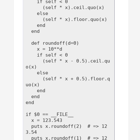
    if self < 0

      (self * x).ceil.quo(x)

    else

      (self * x).floor.quo(x)

    end

  end

  def roundoff(d=0)

    x = 10**d

    if self < 0

      (self * x - 0.5).ceil.qu
o(x)

    else

      (self * x + 0.5).floor.q
uo(x)

    end

  end

end

if $0 == __FILE__

  x = 123.543

  puts x.roundoff(2)  # => 12
3.54

  puts x.roundoff(1)  # => 12