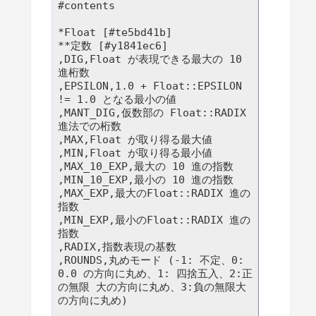
#contents

*Float [#te5bd41b]

**定数 [#y1841ec6]

,DIG,Float が表現できる最大の 10 
進桁数

,EPSILON,1.0 + Float::EPSILON 
!= 1.0 となる最小の値

,MANT_DIG,仮数部の Float::RADIX 
進法での桁数

,MAX,Float が取り得る最大値

,MIN,Float が取り得る最小値

,MAX_10_EXP,最大の 10 進の指数

,MIN_10_EXP,最小の 10 進の指数

,MAX_EXP,最大のFloat::RADIX 進の
指数

,MIN_EXP,最小のFloat::RADIX 進の
指数

,RADIX,指数表現の基数

,ROUNDS,丸めモード (-1: 不定、0: 
0.0 の方向に丸め、1: 四捨五入、2:正
の無限 大の方向に丸め、3:負の無限大
の方向に丸め)
