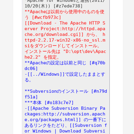
*Apache for Windowsと連携(2011/
**Apacheは以前から使用中のものを使
う [#wcfb973c]
[[Download - The Apache HTTP S
erver Project:http://httpd.apa
che.org/download.cgi]] から、 h
ttpd-2.2.17-win32-x86-no_ssl.m
siをダウンロードしてインストール。
インストール先は "D:\opt\dev\Apac
he2.2" を指定。
**Apacheの設定は以前と同じ [#q70b
dc06]
-[[../Windows]]で設定したままとす
る。
**Subversionのインストール [#n79d
f51a]
***本体 [#o183c7e7]
-[[Apache Subversion Binary Pa
ckages:http://subversion.apach
e.org/packages.html]] の一番下に
あるリンクをたどり、[[Subversion f
or Windows | Download Subversi