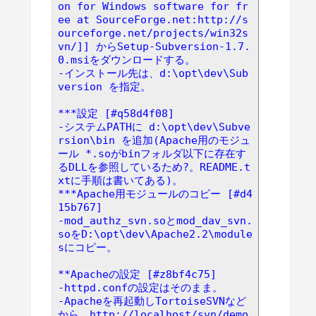
on for Windows software for fr
ee at SourceForge.net:http://s
ourceforge.net/projects/win32s
vn/]] からSetup-Subversion-1.7.
0.msiをダウンロードする。
-インストール先は、d:\opt\dev\Sub
version を指定。
***設定 [#q58d4f08]
-システムPATHに d:\opt\dev\Subve
rsion\bin を追加(Apache用のモジュ
ール *.soがbinフォルダ以下に存在す
るDLLを参照しているため?。README.t
xtに手順は書いてある)。
***Apache用モジュールのコピー [#d4
15b767]
-mod_authz_svn.soとmod_dav_svn.
soをD:\opt\dev\Apache2.2\module
sにコピー。
**Apacheの設定 [#z8bf4c75]
-httpd.confの設定はそのまま。
-Apacheを再起動しTortoiseSVNなど
から、http://localhost/svn/demo