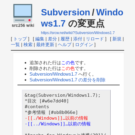
Subversion
/
Windo
ws1.7
の変更点
https://srcw.net/wiki/?Subversion/Windows1.7
[
トップ
] [
編集
|
差分
|
履歴
|
添付
|
リロード
] [
新規
|
一覧
|
検索
|
最終更新
|
ヘルプ
|
ログイン
]
追加された行は
この色
です。
削除された行は
この色
です。
Subversion/Windows1.7
へ行く。
Subversion/Windows1.7 の差分を削除
&tag(Subversion/Windows1.7);

*目次 [#w6e7dd40]

#contents

-[[./Windows]]…以前の情報
-[[../Windows]]…以前の情報