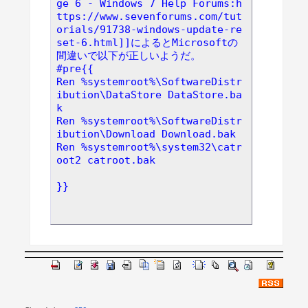
ge 6 - Windows 7 Help Forums:h
ttps://www.sevenforums.com/tut
orials/91738-windows-update-re
set-6.html]]によるとMicrosoftの
間違いで以下が正しいようだ。
#pre{{
Ren %systemroot%\SoftwareDistr
ibution\DataStore DataStore.ba
k
Ren %systemroot%\SoftwareDistr
ibution\Download Download.bak
Ren %systemroot%\system32\catr
oot2 catroot.bak
}}