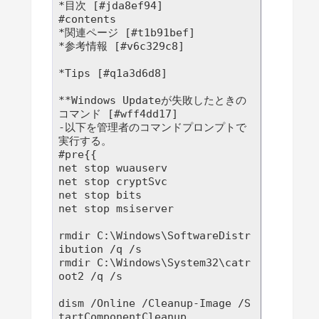
*目次 [#jda8ef94]

#contents

*関連ページ [#t1b91bef]

*参考情報 [#v6c329c8]

*Tips [#q1a3d6d8]

**Windows Updateが失敗したときの
コマンド [#wff4dd17]

-以下を管理者のコマンドプロンプトで
実行する。

#pre{{

net stop wuauserv

net stop cryptSvc

net stop bits

net stop msiserver

rmdir C:\Windows\SoftwareDistr
ibution /q /s

rmdir C:\Windows\System32\catr
oot2 /q /s

dism /Online /Cleanup-Image /S
tartComponentCleanup
