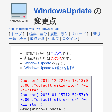
WindowsUpdate
の
変更点
https://srcw.net/wiki/?WindowsUpdate
[
トップ
] [
編集
|
差分
|
履歴
|
添付
|
リロード
] [
新規
|
一覧
|
検索
|
最終更新
|
ヘルプ
|
ログイン
]
追加された行は
この色
です。
削除された行は
この色
です。
WindowsUpdate
へ行く。
WindowsUpdate の差分を削除
#author("2019-12-22T05:10:13+0
0:00","default:wikiwriter","wi
kiwriter")
#author("2020-01-15T12:52:57+0
0:00","default:wikiwriter","wi
kiwriter")
&tag(WindowsUpdate);
