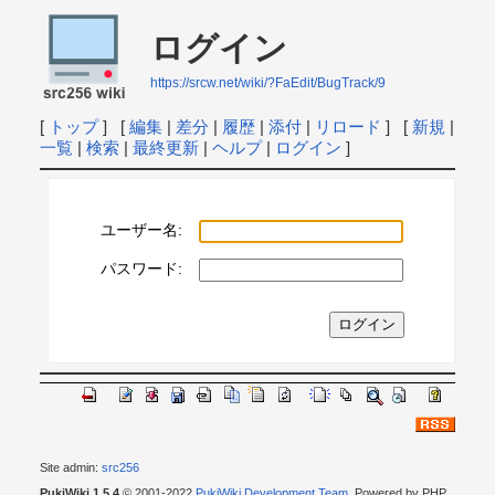
ログイン
https://srcw.net/wiki/?FaEdit/BugTrack/9
[
トップ
] [
編集
|
差分
|
履歴
|
添付
|
リロード
] [
新規
|
一覧
|
検索
|
最終更新
|
ヘルプ
|
ログイン
]
ユーザー名:
パスワード:
Site admin:
src256
PukiWiki 1.5.4
© 2001-2022
PukiWiki Development Team
. Powered by PHP