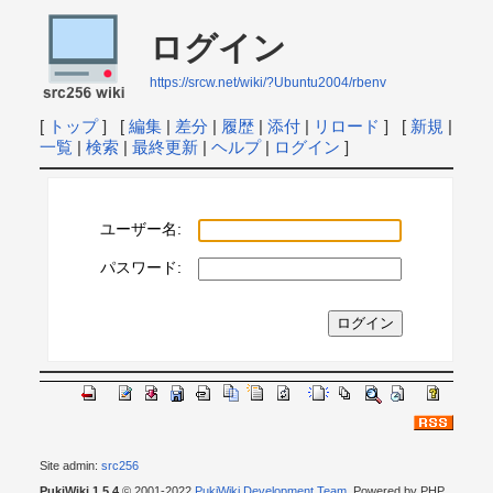
ログイン
https://srcw.net/wiki/?Ubuntu2004/rbenv
[
トップ
] [
編集
|
差分
|
履歴
|
添付
|
リロード
] [
新規
|
一覧
|
検索
|
最終更新
|
ヘルプ
|
ログイン
]
ユーザー名:
パスワード:
Site admin:
src256
PukiWiki 1.5.4
© 2001-2022
PukiWiki Development Team
. Powered by PHP