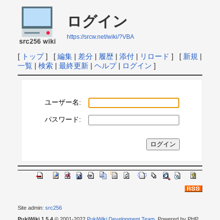
ログイン
https://srcw.net/wiki/?VBA
[
トップ
] [
編集
|
差分
|
履歴
|
添付
|
リロード
] [
新規
|
一覧
|
検索
|
最終更新
|
ヘルプ
|
ログイン
]
ユーザー名:
パスワード:
Site admin:
src256
PukiWiki 1.5.4
© 2001-2022
PukiWiki Development Team
. Powered by PHP