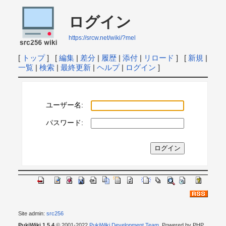
ログイン
https://srcw.net/wiki/?mel
[
トップ
] [
編集
|
差分
|
履歴
|
添付
|
リロード
] [
新規
|
一覧
|
検索
|
最終更新
|
ヘルプ
|
ログイン
]
ユーザー名:
パスワード:
Site admin:
src256
PukiWiki 1.5.4
© 2001-2022
PukiWiki Development Team
. Powered by PHP