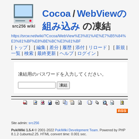
Cocoa
/
WebViewの
組み込み
の凍結
https://srcw.net/wiki/?Cocoa/WebView%E3%81%AE%E7%B5%84%
E3%81%BF%E8%BE%BC%E3%81%BF
[
トップ
] [
編集
|
差分
|
履歴
|
添付
|
リロード
] [
新規
|
一覧
|
検索
|
最終更新
|
ヘルプ
|
ログイン
]
凍結用のパスワードを入力してください。
Site admin:
src256
PukiWiki 1.5.4
© 2001-2022
PukiWiki Development Team
. Powered by PHP
8.1.2-1ubuntu2.25. HTML convert time: 0.001 sec.