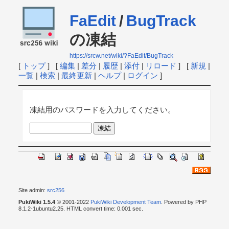
FaEdit
/
BugTrack
の凍結
https://srcw.net/wiki/?FaEdit/BugTrack
[
トップ
] [
編集
|
差分
|
履歴
|
添付
|
リロード
] [
新規
|
一覧
|
検索
|
最終更新
|
ヘルプ
|
ログイン
]
凍結用のパスワードを入力してください。
Site admin:
src256
PukiWiki 1.5.4
© 2001-2022
PukiWiki Development Team
. Powered by PHP
8.1.2-1ubuntu2.25. HTML convert time: 0.001 sec.