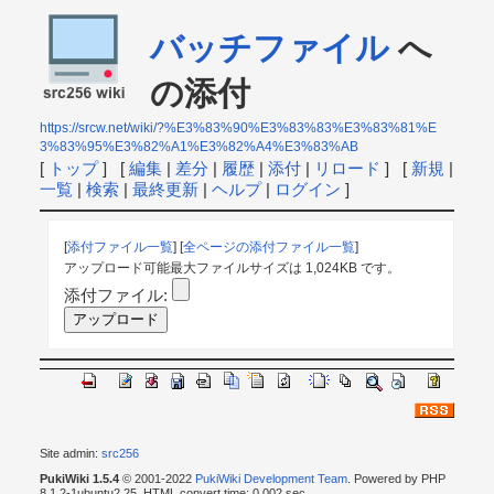
バッチファイル
へ
の添付
https://srcw.net/wiki/?%E3%83%90%E3%83%83%E3%83%81%E
3%83%95%E3%82%A1%E3%82%A4%E3%83%AB
[
トップ
] [
編集
|
差分
|
履歴
|
添付
|
リロード
] [
新規
|
一覧
|
検索
|
最終更新
|
ヘルプ
|
ログイン
]
[
添付ファイル一覧
] [
全ページの添付ファイル一覧
]
アップロード可能最大ファイルサイズは 1,024KB です。
添付ファイル:
Site admin:
src256
PukiWiki 1.5.4
© 2001-2022
PukiWiki Development Team
. Powered by PHP
8.1.2-1ubuntu2.25. HTML convert time: 0.002 sec.