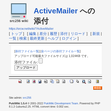
ActiveMailer
への
添付
https://srcw.net/wiki/?ActiveMailer
[
トップ
] [
編集
|
差分
|
履歴
|
添付
|
リロード
] [
新規
|
一覧
|
検索
|
最終更新
|
ヘルプ
|
ログイン
]
[
添付ファイル一覧
] [
全ページの添付ファイル一覧
]
アップロード可能最大ファイルサイズは 1,024KB です。
添付ファイル:
Site admin:
src256
PukiWiki 1.5.4
© 2001-2022
PukiWiki Development Team
. Powered by PHP
8.1.2-1ubuntu2.25. HTML convert time: 0.002 sec.