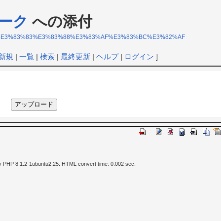
ーク
への添付
%83%8D%E3%83%83%E3%83%88%E3%83%AF%E3%83%BC%E3%82%AF
新規
|
一覧
|
検索
|
最終更新
|
ヘルプ
|
ログイン
]
y PHP 8.1.2-1ubuntu2.25. HTML convert time: 0.002 sec.