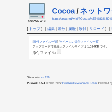
Cocoa
/
ネットワ
https://srcw.net/wiki/?Cocoa/%E3
[
トップ
] [
編集
|
差分
|
履歴
|
添付
|
リロード
] [
[
添付ファイル一覧
] [
全ページの添付ファイル一覧
]
アップロード可能最大ファイルサイズは 1,024KB です。
添付ファイル:
Site admin:
src256
PukiWiki 1.5.4
© 2001-2022
PukiWiki Development Team
. Powered b