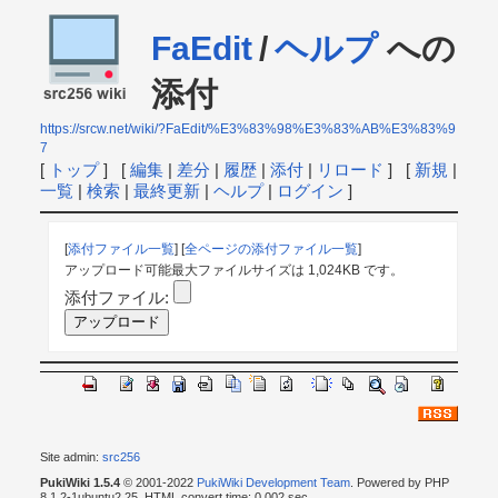
FaEdit
/
ヘルプ
への
添付
https://srcw.net/wiki/?FaEdit/%E3%83%98%E3%83%AB%E3%83%9
7
[
トップ
] [
編集
|
差分
|
履歴
|
添付
|
リロード
] [
新規
|
一覧
|
検索
|
最終更新
|
ヘルプ
|
ログイン
]
[
添付ファイル一覧
] [
全ページの添付ファイル一覧
]
アップロード可能最大ファイルサイズは 1,024KB です。
添付ファイル:
Site admin:
src256
PukiWiki 1.5.4
© 2001-2022
PukiWiki Development Team
. Powered by PHP
8.1.2-1ubuntu2.25. HTML convert time: 0.002 sec.