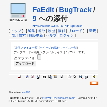
FaEdit
/
BugTrack
/
9
への添付
https://srcw.net/wiki/?FaEdit/BugTrack/9
[
トップ
] [
編集
|
差分
|
履歴
|
添付
|
リロード
] [
新規
|
一覧
|
検索
|
最終更新
|
ヘルプ
|
ログイン
]
[
添付ファイル一覧
] [
全ページの添付ファイル一覧
]
アップロード可能最大ファイルサイズは 1,024KB です。
添付ファイル:
Site admin:
src256
PukiWiki 1.5.4
© 2001-2022
PukiWiki Development Team
. Powered by PHP
8.1.2-1ubuntu2.25. HTML convert time: 0.001 sec.