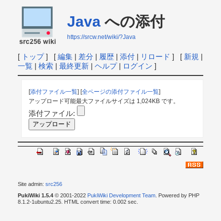
Java
への添付
https://srcw.net/wiki/?Java
[
トップ
] [
編集
|
差分
|
履歴
|
添付
|
リロード
] [
新規
|
一覧
|
検索
|
最終更新
|
ヘルプ
|
ログイン
]
[
添付ファイル一覧
] [
全ページの添付ファイル一覧
]
アップロード可能最大ファイルサイズは 1,024KB です。
添付ファイル:
Site admin:
src256
PukiWiki 1.5.4
© 2001-2022
PukiWiki Development Team
. Powered by PHP
8.1.2-1ubuntu2.25. HTML convert time: 0.002 sec.