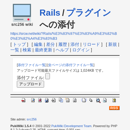
Rails
/
プラグイン
への添付
https://srcw.net/wiki/?Rails/%E3%83%97%E3%83%A9%E3%82%B
0%E3%82%A4%E3%83%B3
[
トップ
] [
編集
|
差分
|
履歴
|
添付
|
リロード
] [
新規
|
一覧
|
検索
|
最終更新
|
ヘルプ
|
ログイン
]
[
添付ファイル一覧
] [
全ページの添付ファイル一覧
]
アップロード可能最大ファイルサイズは 1,024KB です。
添付ファイル:
Site admin:
src256
PukiWiki 1.5.4
© 2001-2022
PukiWiki Development Team
. Powered by PHP
8.1.2-1ubuntu2.25. HTML convert time: 0.001 sec.