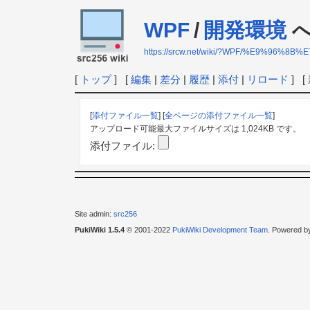
WPF
/
開発環境
へ
https://srcw.net/wiki/?WPF/%E9%96
[
トップ
] [
編集
|
差分
|
履歴
|
添付
|
リロード
] [
[
添付ファイル一覧
] [
全ページの添付ファイル一覧
]
アップロード可能最大ファイルサイズは 1,024KB です。
添付ファイル:
Site admin:
src256
PukiWiki 1.5.4
© 2001-2022
PukiWiki Development Team
. Powered b