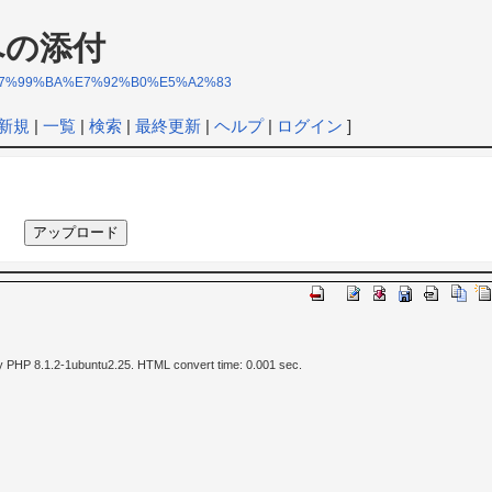
の添付
%8B%E7%99%BA%E7%92%B0%E5%A2%83
新規
|
一覧
|
検索
|
最終更新
|
ヘルプ
|
ログイン
]
y PHP 8.1.2-1ubuntu2.25. HTML convert time: 0.001 sec.