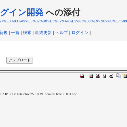
グイン開発
への添付
/%E3%83%97%E3%83%A9%E3%82%B0%E3%82%A4%E3%83%B3%E9%96%8B%E7%9
新規
|
一覧
|
検索
|
最終更新
|
ヘルプ
|
ログイン
]
y PHP 8.1.2-1ubuntu2.25. HTML convert time: 0.001 sec.