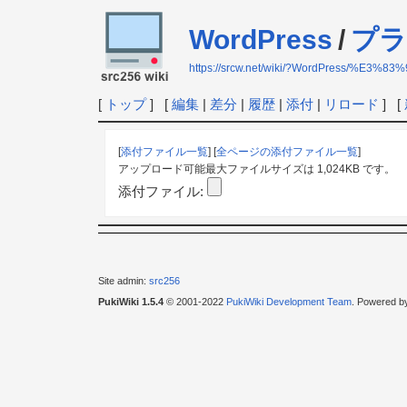
WordPress
/
プラ
https://srcw.net/wiki/?WordPress
[
トップ
] [
編集
|
差分
|
履歴
|
添付
|
リロード
] [
[
添付ファイル一覧
] [
全ページの添付ファイル一覧
]
アップロード可能最大ファイルサイズは 1,024KB です。
添付ファイル:
Site admin:
src256
PukiWiki 1.5.4
© 2001-2022
PukiWiki Development Team
. Powered b