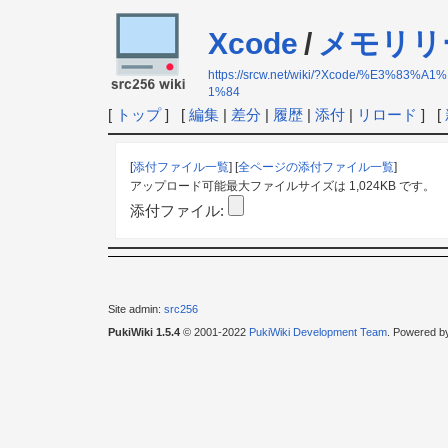
Xcode
/
メモリリ
https://srcw.net/wiki/?Xcode/%
1%84
[
トップ
] [
編集
|
差分
|
履歴
|
添付
|
リロード
] [
[
添付ファイル一覧
] [
全ページの添付ファイル一覧
]
アップロード可能最大ファイルサイズは 1,024KB です。
添付ファイル:
Site admin:
src256
PukiWiki 1.5.4
© 2001-2022
PukiWiki Development Team
. Powered b