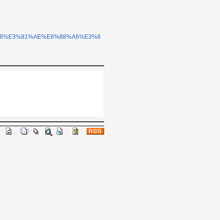
1%A8%E3%81%AE%E6%88%A6%E3%8