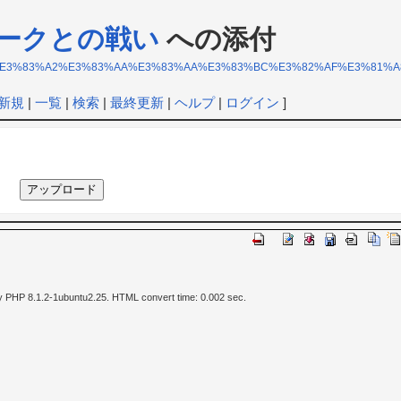
ークとの戦い
への添付
E3%83%A1%E3%83%A2%E3%83%AA%E3%83%AA%E3%83%BC%E3%82%AF%E3%8
新規
|
一覧
|
検索
|
最終更新
|
ヘルプ
|
ログイン
]
y PHP 8.1.2-1ubuntu2.25. HTML convert time: 0.002 sec.