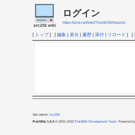
ログイン
https://srcw.net/wiki/?CentOS8/Apache
[
トップ
] [
編集
|
差分
|
履歴
|
添付
|
リロード
] [
Site admin:
src256
PukiWiki 1.5.4
© 2001-2022
PukiWiki Development Team
. Powered b