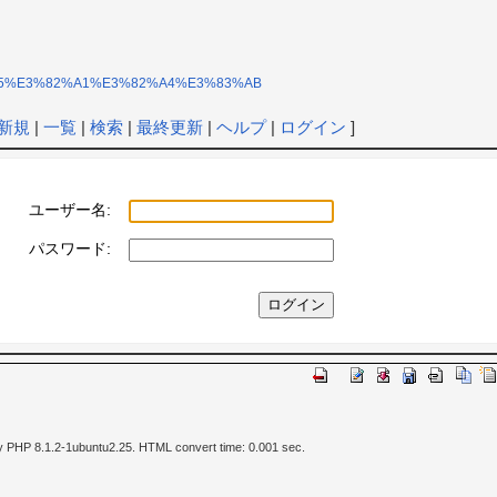
3%83%95%E3%82%A1%E3%82%A4%E3%83%AB
新規
|
一覧
|
検索
|
最終更新
|
ヘルプ
|
ログイン
]
ユーザー名:
パスワード:
y PHP 8.1.2-1ubuntu2.25. HTML convert time: 0.001 sec.