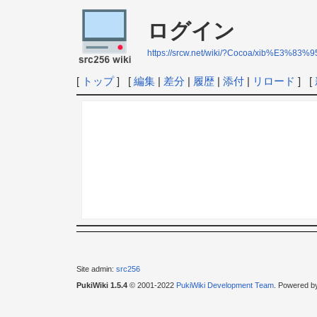
ログイン
https://srcw.net/wiki/?Cocoa/xib%E
[
トップ
] [
編集
|
差分
|
履歴
|
添付
|
リロード
] [
Site admin:
src256
PukiWiki 1.5.4
© 2001-2022
PukiWiki Development Team
. Powered b