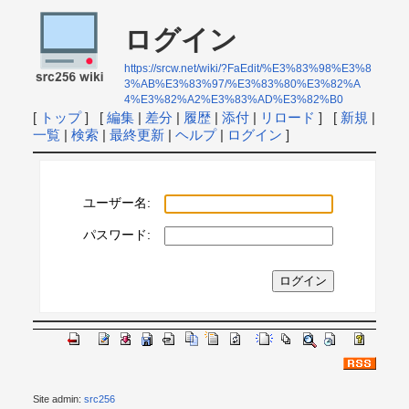
ログイン
https://srcw.net/wiki/?FaEdit/%E3%83%98%E3%8
3%AB%E3%83%97/%E3%83%80%E3%82%A
4%E3%82%A2%E3%83%AD%E3%82%B0
[
トップ
] [
編集
|
差分
|
履歴
|
添付
|
リロード
] [
新規
|
一覧
|
検索
|
最終更新
|
ヘルプ
|
ログイン
]
ユーザー名:
パスワード:
Site admin:
src256