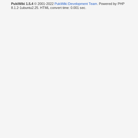
PukiWiki 1.5.4
© 2001-2022
PukiWiki Development Team
. Powered by PHP
8.1.2-1ubuntu2.25. HTML convert time: 0.001 sec.