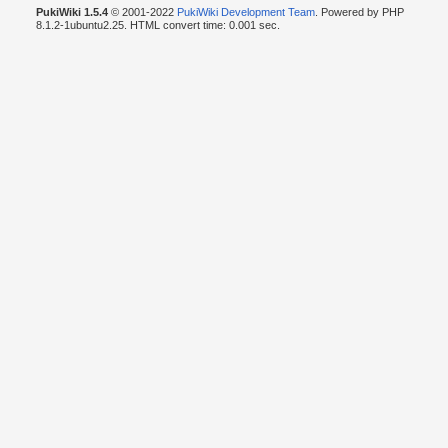
PukiWiki 1.5.4
© 2001-2022
PukiWiki Development Team
. Powered by PHP
8.1.2-1ubuntu2.25. HTML convert time: 0.001 sec.