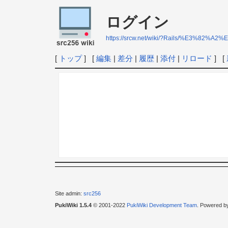
ログイン
https://srcw.net/wiki/?Rails/%E3
[
トップ
] [
編集
|
差分
|
履歴
|
添付
|
リロード
] [
Site admin:
src256
PukiWiki 1.5.4
© 2001-2022
PukiWiki Development Team
. Powered b