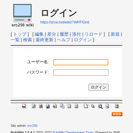
ログイン
https://srcw.net/wiki/?WPF/Grid
[
トップ
] [
編集
|
差分
|
履歴
|
添付
|
リロード
] [
新規
|
一覧
|
検索
|
最終更新
|
ヘルプ
|
ログイン
]
ユーザー名:
パスワード:
Site admin:
src256
PukiWiki 1.5.4
© 2001-2022
PukiWiki Development Team
. Powered by PHP