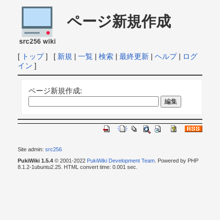
ページ新規作成
[
トップ
] [
新規
|
一覧
|
検索
|
最終更新
|
ヘルプ
|
ログ
イン
]
ページ新規作成:
Site admin:
src256
PukiWiki 1.5.4
© 2001-2022
PukiWiki Development Team
. Powered by PHP
8.1.2-1ubuntu2.25. HTML convert time: 0.001 sec.