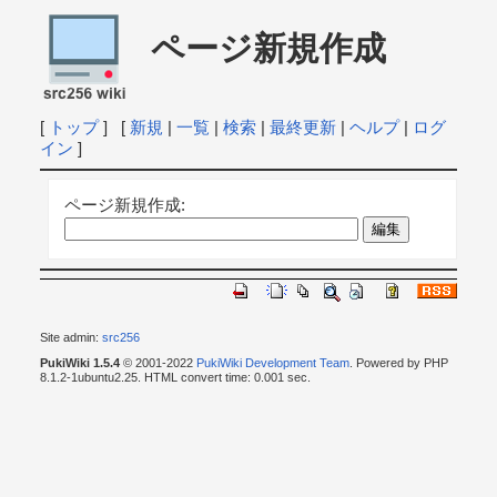
ページ新規作成
[
トップ
] [
新規
|
一覧
|
検索
|
最終更新
|
ヘルプ
|
ログ
イン
]
ページ新規作成:
Site admin:
src256
PukiWiki 1.5.4
© 2001-2022
PukiWiki Development Team
. Powered by PHP
8.1.2-1ubuntu2.25. HTML convert time: 0.001 sec.