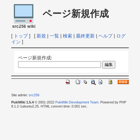
ページ新規作成
[
トップ
] [
新規
|
一覧
|
検索
|
最終更新
|
ヘルプ
|
ログ
イン
]
ページ新規作成:
Site admin:
src256
PukiWiki 1.5.4
© 2001-2022
PukiWiki Development Team
. Powered by PHP
8.1.2-1ubuntu2.25. HTML convert time: 0.001 sec.