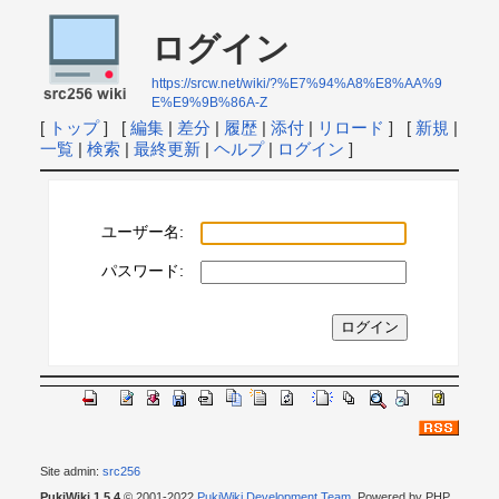
ログイン
https://srcw.net/wiki/?%E7%94%A8%E8%AA%9
E%E9%9B%86A-Z
[
トップ
] [
編集
|
差分
|
履歴
|
添付
|
リロード
] [
新規
|
一覧
|
検索
|
最終更新
|
ヘルプ
|
ログイン
]
ユーザー名:
パスワード:
Site admin:
src256
PukiWiki 1.5.4
© 2001-2022
PukiWiki Development Team
. Powered by PHP